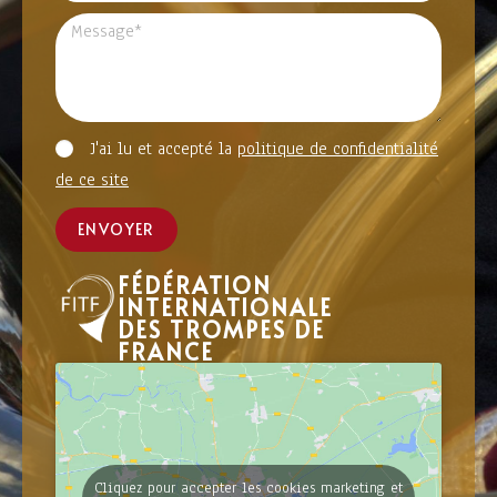
J'ai lu et accepté la
politique de confidentialité
de ce site
ENVOYER
FÉDÉRATION
INTERNATIONALE
DES TROMPES DE
FRANCE
Cliquez pour accepter les cookies marketing et