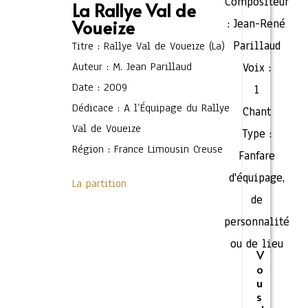
Compositeur
La Rallye Val de
Voueize
:
Jean-René
Parillaud
Titre : Rallye Val de Voueize (La)
Auteur : M. Jean Parillaud
Voix :
Date : 2009
1
Dédicace : A l’Équipage du Rallye
Chant
Val de Voueize
Type :
Région : France Limousin Creuse
Fanfare
d'équipage,
La partition
de
personnalité
ou de lieu
V
o
u
s