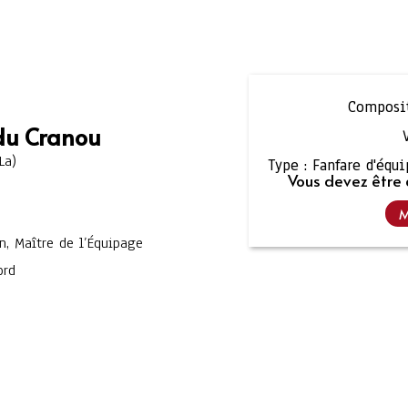
Composit
 du Cranou
La)
Type :
Fanfare d'équ
Vous devez être 
M
n, Maître de l’Équipage
ord