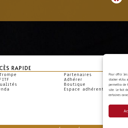
CÈS RAPIDE
 Trompe
Partenaires
Pour offrir le
FITF
Adhérer
stocker et/ou 
ualités
Boutique
permettra de 
enda
Espace adhérent
site. Le fait 
certaines cara
Ac