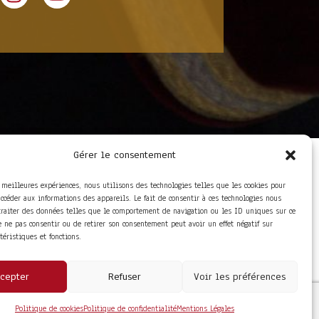
Gérer le consentement
LIENS UTILES
Foire aux questions
s meilleures expériences, nous utilisons des technologies telles que les cookies pour
Conditions Générales de
accéder aux informations des appareils. Le fait de consentir à ces technologies nous
Vente
traiter des données telles que le comportement de navigation ou les ID uniques sur ce
Mentions Légales
de ne pas consentir ou de retirer son consentement peut avoir un effet négatif sur
Politique de
ctéristiques et fonctions.
Confidentialité
cepter
Refuser
Voir les préférences
Politique de cookies
Politique de confidentialité
Mentions Légales