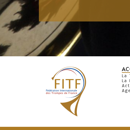
AC
La
La 
Act
Ag