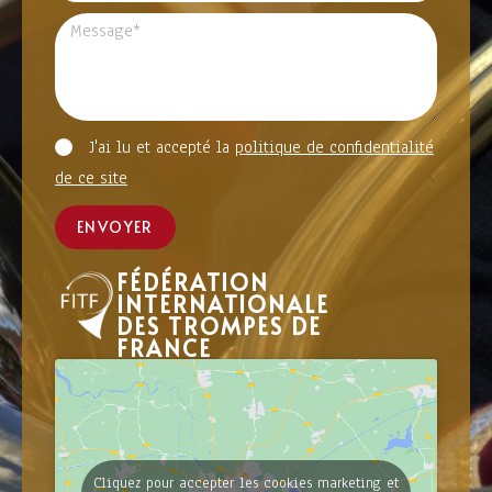
J'ai lu et accepté la
politique de confidentialité
de ce site
ENVOYER
FÉDÉRATION
INTERNATIONALE
DES TROMPES DE
FRANCE
Cliquez pour accepter les cookies marketing et