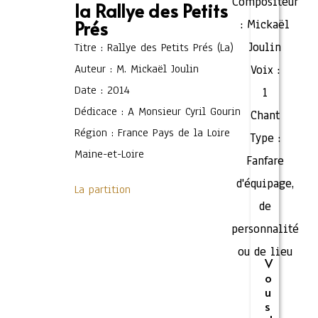
Compositeur
la Rallye des Petits
Prés
:
Mickaël
Joulin
Titre : Rallye des Petits Prés (La)
Auteur : M. Mickaël Joulin
Voix :
Date : 2014
1
Dédicace : A Monsieur Cyril Gourin
Chant
Région : France Pays de la Loire
Type :
Maine-et-Loire
Fanfare
d'équipage,
La partition
de
personnalité
ou de lieu
V
o
u
s