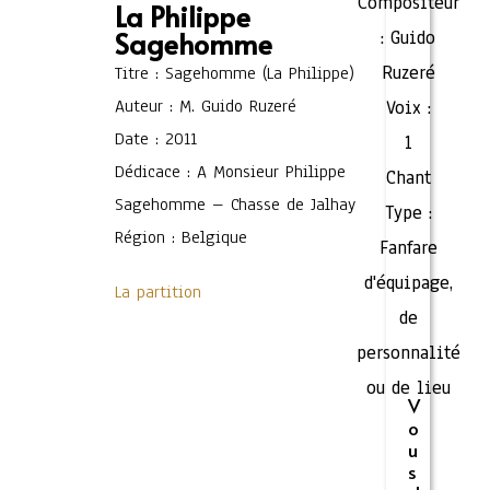
Compositeur
La Philippe
Sagehomme
:
Guido
Ruzeré
Titre : Sagehomme (La Philippe)
Auteur : M. Guido Ruzeré
Voix :
Date : 2011
1
Dédicace : A Monsieur Philippe
Chant
Sagehomme – Chasse de Jalhay
Type :
Région : Belgique
Fanfare
d'équipage,
La partition
de
personnalité
ou de lieu
V
o
u
s