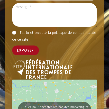
J'ai lu et accepté la
politique de confidentialité
de ce site
ENVOYER
FÉDÉRATION
INTERNATIONALE
DES TROMPES DE
FRANCE
Cliquez pour accepter les cookies marketing et