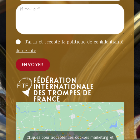
J'ai lu et accepté la
politique de confidentialité
de ce site
ENVOYER
FÉDÉRATION
INTERNATIONALE
DES TROMPES DE
FRANCE
Cliquez pour accepter les cookies marketing et