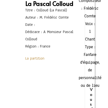
Compositeur
La Pascal Colloud
:
Frédéric
Titre : Colloud (La Pascal)
Comte
Auteur : M. Frédéric Comte
Voix :
Date :
1
Dédicace : A Monsieur Pascal
Colloud
Chant
Région : France
Type :
Fanfare
La partition
d'équipage,
de
personnalité
ou de lieu
V
o
u
s