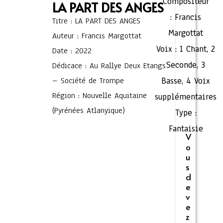
Compositeur
LA PART DES ANGES
:
Francis
Titre : LA PART DES ANGES
Margottat
Auteur : Francis Margottat
Voix :
1 Chant
,
2
Date : 2022
Seconde
,
3
Dédicace : Au Rallye Deux Etangs
– Société de Trompe
Basse
,
4 Voix
Région : Nouvelle Aquitaine
supplémentaires
(Pyrénées Atlanyique)
Type :
Fantaisie
V
o
u
s
d
e
v
e
z