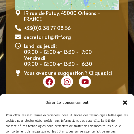
19 rue de Patay, 45000 Orléans -
FRANCE
+33(0)2 38 77 08 56
secretariat@fitf.org
Lundi au jeudi :
09:00 - 12:00 et 13:30 - 17:00
Vendredi :
09:00 - 12:00 et 13:30 - 16:30
Vous avez une suggestion ?
Cliquez ici
Gérer le consentement
Pour offrir les meilleures expériences, nous utilisons des technologies telles que les
cookies pour stocker et/ou accéder aux informations des appareils. Le fait de
consentir à ces technologies nous permettra de traiter des données telles que le
comportement de navigation ou les ID uniques sur ce site. Le fait de ne pas