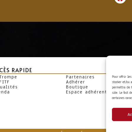
CÈS RAPIDE
 Trompe
Partenaires
Pour offrir le
FITF
Adhérer
stocker et/ou 
ualités
Boutique
permettra de 
enda
Espace adhérent
site. Le fait 
certaines cara
Ac