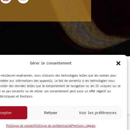
Gérer le consentement
LIENS UTILES
Foire aux questions
s meilleures expériences, nous utilisons des technologies telles que les cookies pour
Conditions Générales de
accéder aux informations des appareils. Le fait de consentir à ces technologies nous
Vente
traiter des données telles que le comportement de navigation ou les ID uniques sur ce
Mentions Légales
de ne pas consentir ou de retirer son consentement peut avoir un effet négatif sur
Politique de
ctéristiques et fonctions.
Confidentialité
cepter
Refuser
Voir les préférences
Politique de cookies
Politique de confidentialité
Mentions Légales