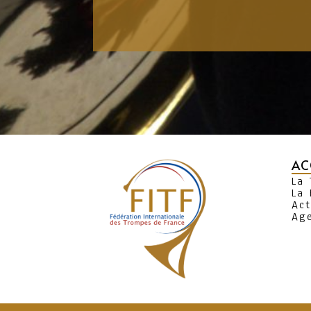
AC
La
La 
Act
Ag