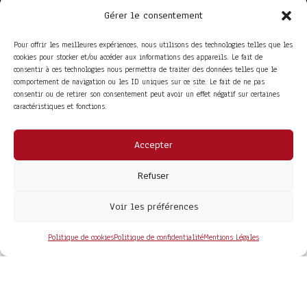
Gérer le consentement
Pour offrir les meilleures expériences, nous utilisons des technologies telles que les
cookies pour stocker et/ou accéder aux informations des appareils. Le fait de
consentir à ces technologies nous permettra de traiter des données telles que le
comportement de navigation ou les ID uniques sur ce site. Le fait de ne pas
consentir ou de retirer son consentement peut avoir un effet négatif sur certaines
caractéristiques et fonctions.
Accepter
ACCÈS RAPIDE
La Trompe
Partenaires
Refuser
La FITF
Adhérer
Actualités
Boutique
Agenda
Espace adhérent
Voir les préférences
LIENS UTILES
Foire aux questions
Conditions Générales de Vente
Politique de cookies
Politique de confidentialité
Mentions Légales
Mentions Légales
Politique de Confidentialité
COPYRIGHT© 2026 - SITE DÉVELOPPÉ PAR
MA SOLOGNE
WEB