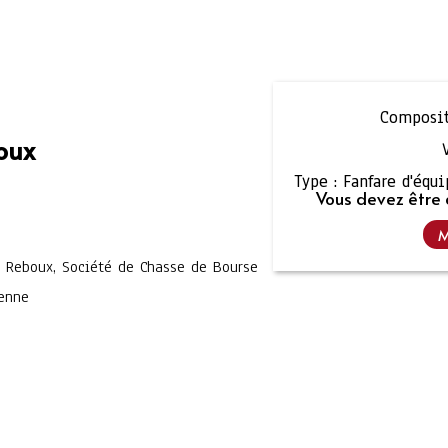
Composit
oux
Type :
Fanfare d'équ
Vous devez être 
M
e Reboux, Société de Chasse de Bourse
yenne