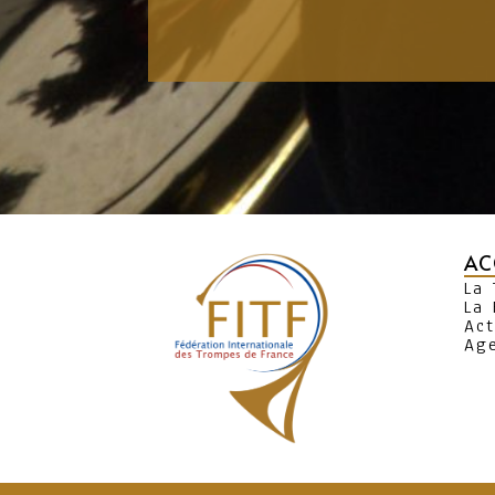
AC
La
La 
Act
Ag