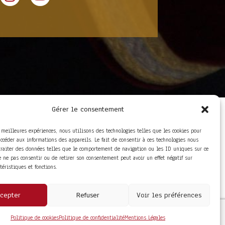
Gérer le consentement
LIENS UTILES
Foire aux questions
s meilleures expériences, nous utilisons des technologies telles que les cookies pour
Conditions Générales de
accéder aux informations des appareils. Le fait de consentir à ces technologies nous
Vente
traiter des données telles que le comportement de navigation ou les ID uniques sur ce
Mentions Légales
de ne pas consentir ou de retirer son consentement peut avoir un effet négatif sur
Politique de
ctéristiques et fonctions.
Confidentialité
cepter
Refuser
Voir les préférences
Politique de cookies
Politique de confidentialité
Mentions Légales