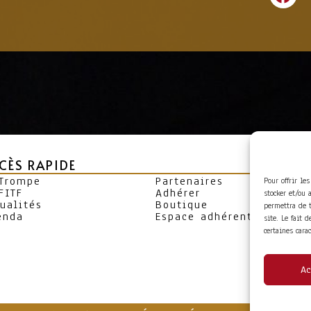
CÈS RAPIDE
 Trompe
Partenaires
Pour offrir le
FITF
Adhérer
stocker et/ou 
ualités
Boutique
permettra de 
enda
Espace adhérent
site. Le fait 
certaines cara
Ac