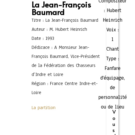
Compositeur
La Jean-François
Baumard
:
Hubert
Heinrich
Titre : La Jean-François Baumard
Auteur : M. Hubert Heinrich
Voix :
Date : 1993
1
Dédicace : A Monsieur Jean-
Chant
François Baumard, Vice-Président
Type :
de la Fédération des Chasseurs
Fanfare
d’Indre et Loire
d'équipage,
Région : France Centre Indre-et-
de
Loire
personnalité
ou de lieu
La partition
V
o
u
s