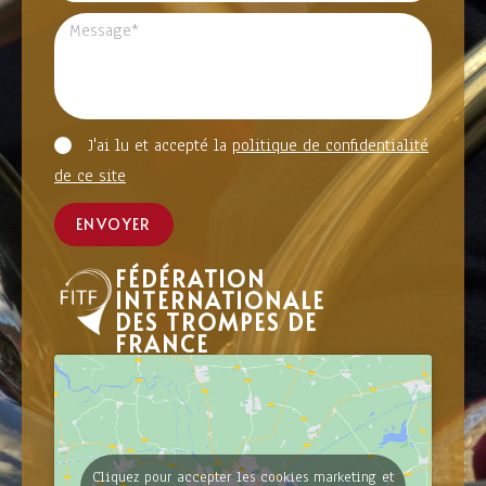
J'ai lu et accepté la
politique de confidentialité
de ce site
ENVOYER
FÉDÉRATION
INTERNATIONALE
DES TROMPES DE
FRANCE
Cliquez pour accepter les cookies marketing et