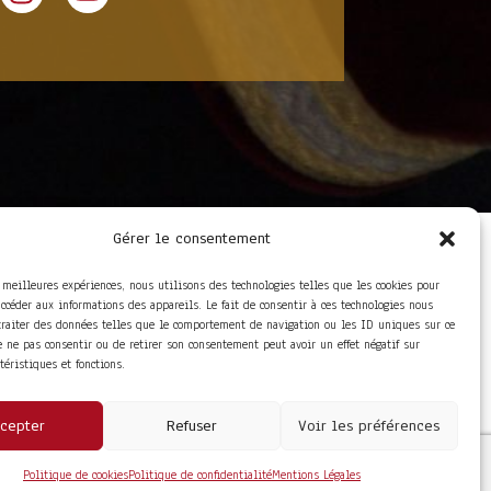
Gérer le consentement
LIENS UTILES
Foire aux questions
s meilleures expériences, nous utilisons des technologies telles que les cookies pour
Conditions Générales de
accéder aux informations des appareils. Le fait de consentir à ces technologies nous
Vente
traiter des données telles que le comportement de navigation ou les ID uniques sur ce
Mentions Légales
de ne pas consentir ou de retirer son consentement peut avoir un effet négatif sur
Politique de
ctéristiques et fonctions.
Confidentialité
cepter
Refuser
Voir les préférences
Politique de cookies
Politique de confidentialité
Mentions Légales