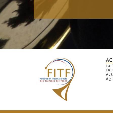
AC
La
La 
Act
Ag