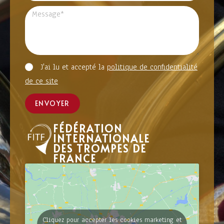
J'ai lu et accepté la
politique de confidentialité
de ce site
ENVOYER
FÉDÉRATION
INTERNATIONALE
DES TROMPES DE
FRANCE
Cliquez pour accepter les cookies marketing et