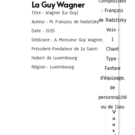
Compositeur
La Guy Wagner
:
François
Titre : Wagner (La Guy)
de Radzitzky
Auteur : M. François de Radzitzky
Voix :
Date : 2015
1
Dédicace : A Monsieur Guy Wagner,
Président-Fondateur de la Saint-
Chant
Hubert de Luxembourg
Type :
Région : Luxembourg
Fanfare
d'équipage,
de
personnalité
ou de lieu
V
o
u
s