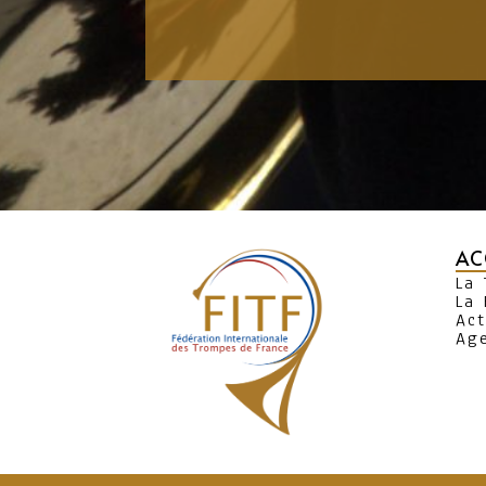
AC
La
La 
Act
Ag