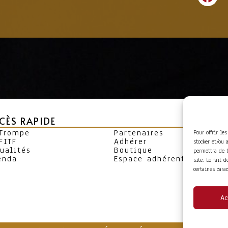
CÈS RAPIDE
 Trompe
Partenaires
Pour offrir le
FITF
Adhérer
stocker et/ou 
ualités
Boutique
permettra de 
enda
Espace adhérent
site. Le fait 
certaines cara
Ac