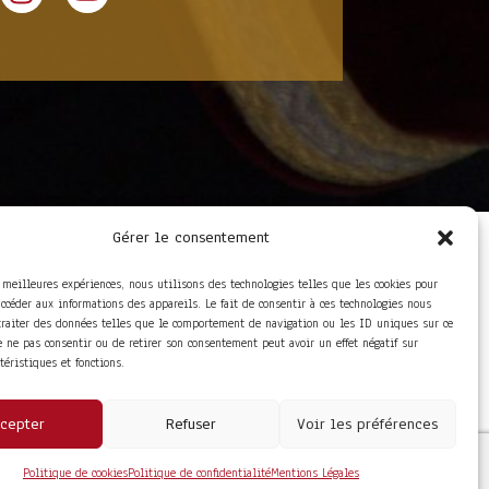
Gérer le consentement
LIENS UTILES
Foire aux questions
s meilleures expériences, nous utilisons des technologies telles que les cookies pour
Conditions Générales de
accéder aux informations des appareils. Le fait de consentir à ces technologies nous
Vente
traiter des données telles que le comportement de navigation ou les ID uniques sur ce
Mentions Légales
de ne pas consentir ou de retirer son consentement peut avoir un effet négatif sur
Politique de
ctéristiques et fonctions.
Confidentialité
cepter
Refuser
Voir les préférences
Politique de cookies
Politique de confidentialité
Mentions Légales