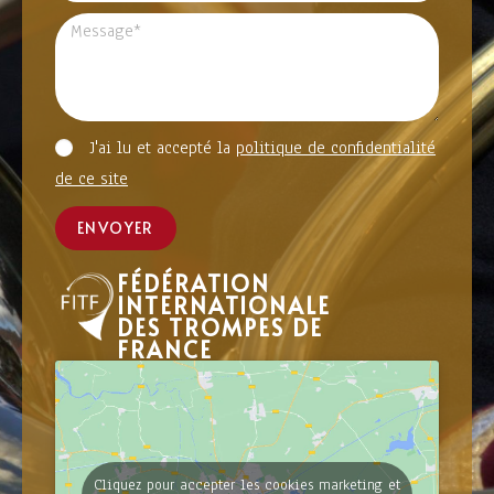
J'ai lu et accepté la
politique de confidentialité
de ce site
ENVOYER
FÉDÉRATION
INTERNATIONALE
DES TROMPES DE
FRANCE
Cliquez pour accepter les cookies marketing et