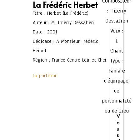
Compositeur
La Frédéric Herbet
:
Thierry
Titre : Herbet (La Frédéric)
Dessalien
Auteur : M. Thierry Dessalien
Voix :
Date : 2001
1
Dédicace : A Monsieur Frédéric
Herbet
Chant
Région : France Centre Loir-et-Cher
Type :
Fanfare
La partition
d'équipage,
de
personnalité
ou de lieu
V
o
u
s