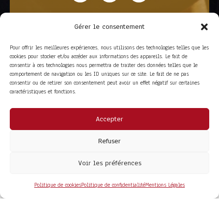
Gérer le consentement
Pour offrir les meilleures expériences, nous utilisons des technologies telles que les
cookies pour stocker et/ou accéder aux informations des appareils. Le fait de
consentir à ces technologies nous permettra de traiter des données telles que le
comportement de navigation ou les ID uniques sur ce site. Le fait de ne pas
consentir ou de retirer son consentement peut avoir un effet négatif sur certaines
caractéristiques et fonctions.
Accepter
ACCÈS RAPIDE
La Trompe
Partenaires
Refuser
La FITF
Adhérer
Actualités
Boutique
Agenda
Espace adhérent
Voir les préférences
LIENS UTILES
Foire aux questions
Conditions Générales de Vente
Politique de cookies
Politique de confidentialité
Mentions Légales
Mentions Légales
Politique de Confidentialité