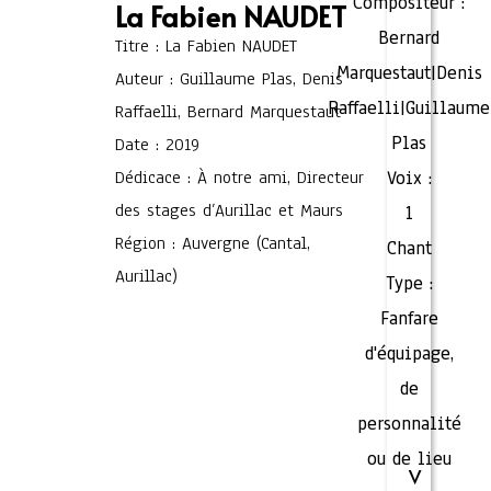
Compositeur :
La Fabien NAUDET
Bernard
Titre : La Fabien NAUDET
Marquestaut|Denis
Auteur : Guillaume Plas, Denis
Raffaelli|Guillaume
Raffaelli, Bernard Marquestaut
Plas
Date : 2019
Dédicace : À notre ami, Directeur
Voix :
des stages d’Aurillac et Maurs
1
Région : Auvergne (Cantal,
Chant
Aurillac)
Type :
Fanfare
d'équipage,
de
personnalité
ou de lieu
V