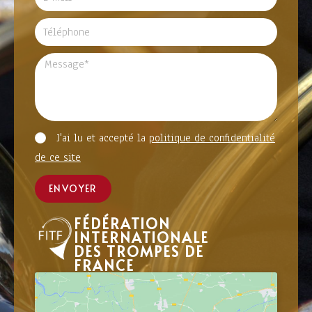
J'ai lu et accepté la
politique de confidentialité
de ce site
ENVOYER
FÉDÉRATION
INTERNATIONALE
DES TROMPES DE
FRANCE