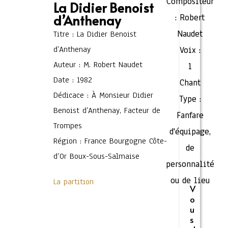
Compositeur
La Didier Benoist
d’Anthenay
:
Robert
Naudet
Titre : La Didier Benoist
d’Anthenay
Voix :
Auteur : M. Robert Naudet
1
Date : 1982
Chant
Dédicace : À Monsieur Didier
Type :
Benoist d’Anthenay, Facteur de
Fanfare
Trompes
d'équipage,
Région : France Bourgogne Côte-
de
d’Or Boux-Sous-Salmaise
personnalité
ou de lieu
La partition
V
o
u
s