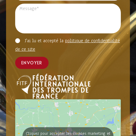
J'ai lu et accepté la
politique de confidentialité
de ce site
ENVOYER
FÉDÉRATION
INTERNATIONALE
DES TROMPES DE
FRANCE
Cliquez pour accepter les cookies marketing et