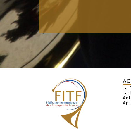
AC
La
La 
Act
Ag