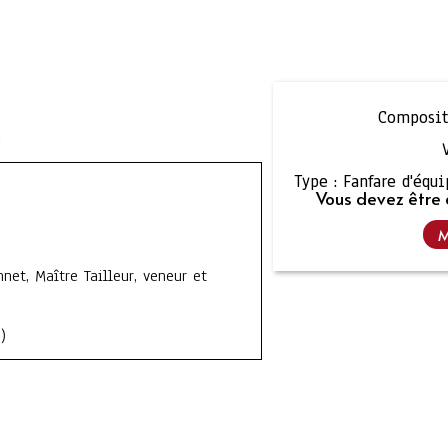
Composit
T
Type :
Fanfare d'équ
Vous devez être 
M
net, Maître Tailleur, veneur et
)