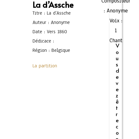
Compositeur
La d’Assche
:
Anonyme
Titre : La d’Assche
Voix :
Auteur : Anonyme
1
Date : Vers 1860
Chant
Dédicace :
V
Région : Belgique
o
u
s
La partition
d
e
v
e
z
ê
t
r
e
c
o
n