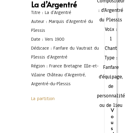
Compositeur
La d’Argentré
:
d'Argentré
Titre : La d’Argentré
du Plessis
Auteur : Marquis d’Argentré du
Voix :
Plessis
1
Date : Vers 1900
Dédicace : Fanfare du Vautrait du
Chant
Plessis d’Argentré
Type :
Région : France Bretagne Ille-et-
Fanfare
Vilaine Château d’Argentré,
d'équipage,
Argentré-du-Plessis
de
personnalité
La partition
ou de lieu
V
o
u
s