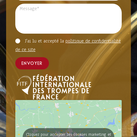
J'ai lu et accepté la
politique de confidentialité
de ce site
ENVOYER
FÉDÉRATION
INTERNATIONALE
DES TROMPES DE
FRANCE
Cliquez pour accepter les cookies marketing et