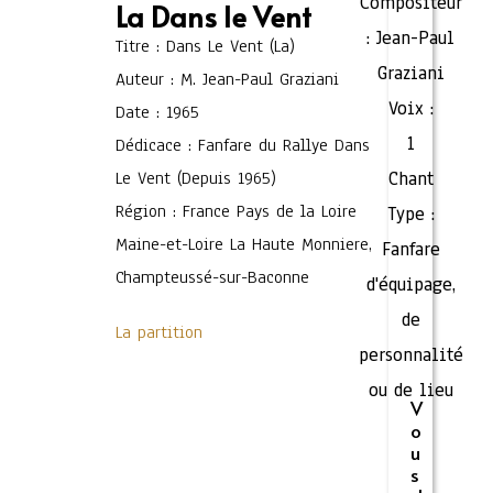
Compositeur
La Dans le Vent
:
Jean-Paul
Titre : Dans Le Vent (La)
Graziani
Auteur : M. Jean-Paul Graziani
Voix :
Date : 1965
1
Dédicace : Fanfare du Rallye Dans
Le Vent (Depuis 1965)
Chant
Région : France Pays de la Loire
Type :
Maine-et-Loire La Haute Monniere,
Fanfare
Champteussé-sur-Baconne
d'équipage,
de
La partition
personnalité
ou de lieu
V
o
u
s