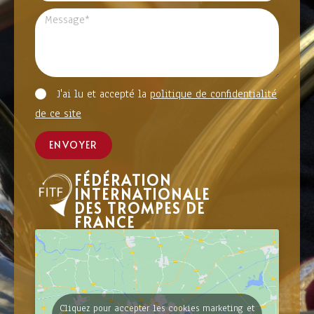
J'ai lu et accepté la
politique de confidentialité
de ce site
ENVOYER
FÉDÉRATION
INTERNATIONALE
DES TROMPES DE
FRANCE
Cliquez pour accepter les cookies marketing et