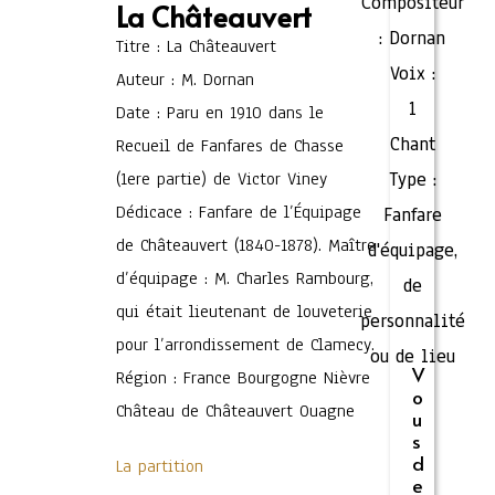
Compositeur
La Châteauvert
:
Dornan
Titre : La Châteauvert
Voix :
Auteur : M. Dornan
1
Date : Paru en 1910 dans le
Chant
Recueil de Fanfares de Chasse
(1ere partie) de Victor Viney
Type :
Dédicace : Fanfare de l’Équipage
Fanfare
de Châteauvert (1840-1878). Maître
d'équipage,
d’équipage : M. Charles Rambourg,
de
qui était lieutenant de louveterie
personnalité
pour l’arrondissement de Clamecy.
ou de lieu
V
Région : France Bourgogne Nièvre
o
Château de Châteauvert Ouagne
u
s
d
La partition
e