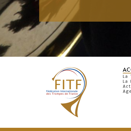
AC
La
La 
Act
Ag