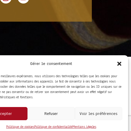
Gérer le consentement
LIENS UTILES
Foire aux questions
s meilleures expériences, nous utilisons des technologies telles que les cookies pour
Conditions Générales de
accéder aux informations des appareils. Le fait de consentir à ces technologies nous
Vente
traiter des données telles que le comportement de navigation ou les ID uniques sur ce
Mentions Légales
de ne pas consentir ou de retirer son consentement peut avoir un effet négatif sur
Politique de
ctéristiques et fonctions.
Confidentialité
cepter
Refuser
Voir les préférences
Politique de cookies
Politique de confidentialité
Mentions Légales