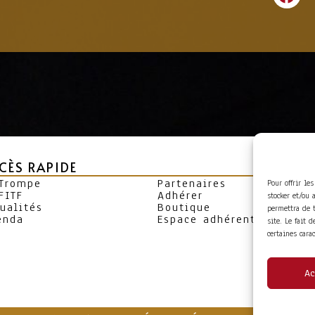
CÈS RAPIDE
 Trompe
Partenaires
Pour offrir le
FITF
Adhérer
stocker et/ou 
ualités
Boutique
permettra de 
enda
Espace adhérent
site. Le fait 
certaines cara
Ac