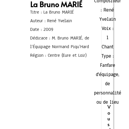
Compositeur
La Bruno MARIÉ
:
René
Titre : La Bruno MARIÉ
Yvelain
Auteur : René Yvelain
Voix :
Date : 2009
1
Dédicace : M. Bruno MARIÉ, de
l’Équipage Normand Piqu’Hard
Chant
Région : Centre (Eure et Loir)
Type :
Fanfare
d'équipage,
de
personnalité
ou de lieu
V
o
u
s