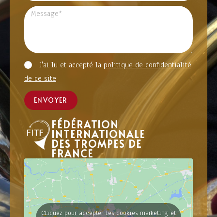
J'ai lu et accepté la
politique de confidentialité
de ce site
ENVOYER
FÉDÉRATION
INTERNATIONALE
DES TROMPES DE
FRANCE
Cliquez pour accepter les cookies marketing et