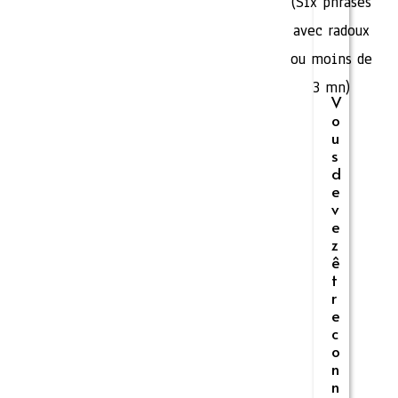
(Six phrases
avec radoux
ou moins de
3 mn)
V
o
u
s
d
e
v
e
z
ê
t
r
e
c
o
n
n