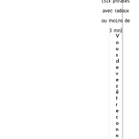
(Six phrases
avec radoux
ou moins de
3 mn)
V
o
u
s
d
e
v
e
z
ê
t
r
e
c
o
n
n