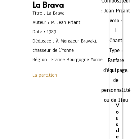
Compositeur
La Brava
:
Jean Priant
Titre : La Brava
Voix :
Auteur : M. Jean Priant
1
Date : 1989
Chant
Dédicace : À Monsieur Bravaki,
chasseur de l’Yonne
Type :
Région : France Bourgogne Yonne
Fanfare
d'équipage,
La partition
de
personnalité
ou de lieu
V
o
u
s
d
e