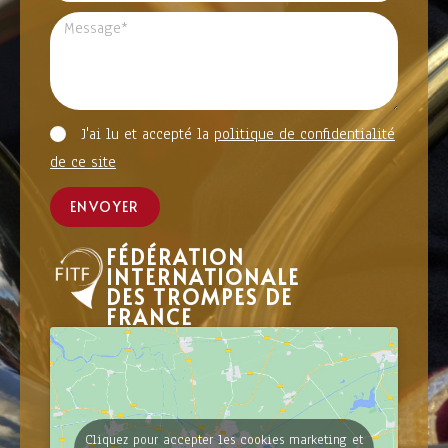
J'ai lu et accepté la
politique de confidentialité
de ce site
ENVOYER
FÉDÉRATION
INTERNATIONALE
DES TROMPES DE
FRANCE
Cliquez pour accepter les cookies marketing et