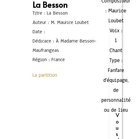
Compositeur
La Besson
:
Maurice
Titre : La Besson
Loubet
Auteur : M. Maurice Loubet
Voix :
Date :
1
Dédicace : À Madame Besson-
Maufrangeas
Chant
Région : France
Type :
Fanfare
La partition
d'équipage,
de
personnalité
ou de lieu
V
o
u
s