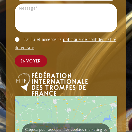
J'ai lu et accepté la
politique de confidentialité
de ce site
ENVOYER
FÉDÉRATION
INTERNATIONALE
DES TROMPES DE
FRANCE
Cliquez pour accepter les cookies marketing et