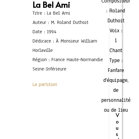
Compositeur
La Bel Ami
:
Roland
Titre : La Bel Ami
Duthoit
Auteur : M. Roland Duthoit
Voix :
Date : 1994
1
Dédicace : À Monsieur William
Horlaville
Chant
Région : France Haute-Normandie
Type :
Seine-Inférieure
Fanfare
d'équipage,
La partition
de
personnalité
ou de lieu
V
o
u
s