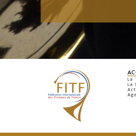
AC
La
La 
Act
Ag