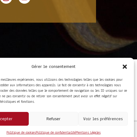
Gérer le consentement
LIENS UTILES
Foire aux questions
s meilleures expériences, nous utilisons des technologies telles que les cookies pour
Conditions Générales de
accéder aux informations des appareils. Le fait de consentir à ces technologies nous
Vente
traiter des données telles que le comportement de navigation ou les ID uniques sur ce
Mentions Légales
de ne pas consentir ou de retirer son consentement peut avoir un effet négatif sur
Politique de
ctéristiques et fonctions.
Confidentialité
cepter
Refuser
Voir les préférences
Politique de cookies
Politique de confidentialité
Mentions Légales