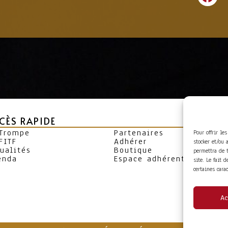
CÈS RAPIDE
 Trompe
Partenaires
Pour offrir le
FITF
Adhérer
stocker et/ou 
ualités
Boutique
permettra de 
enda
Espace adhérent
site. Le fait 
certaines cara
Ac