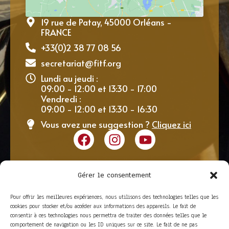
19 rue de Patay, 45000 Orléans -
FRANCE
+33(0)2 38 77 08 56
secretariat@fitf.org
Lundi au jeudi :
09:00 - 12:00 et 13:30 - 17:00
Vendredi :
09:00 - 12:00 et 13:30 - 16:30
Vous avez une suggestion ?
Cliquez ici
Gérer le consentement
Pour offrir les meilleures expériences, nous utilisons des technologies telles que les
cookies pour stocker et/ou accéder aux informations des appareils. Le fait de
consentir à ces technologies nous permettra de traiter des données telles que le
comportement de navigation ou les ID uniques sur ce site. Le fait de ne pas