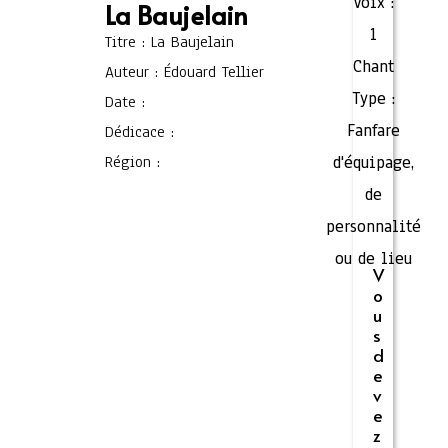
Voix :
La Baujelain
1
Titre : La Baujelain
Chant
Auteur : Édouard Tellier
Type :
Date :
Fanfare
Dédicace :
Région :
d'équipage,
de
personnalité
ou de lieu
V
o
u
s
d
e
v
e
z