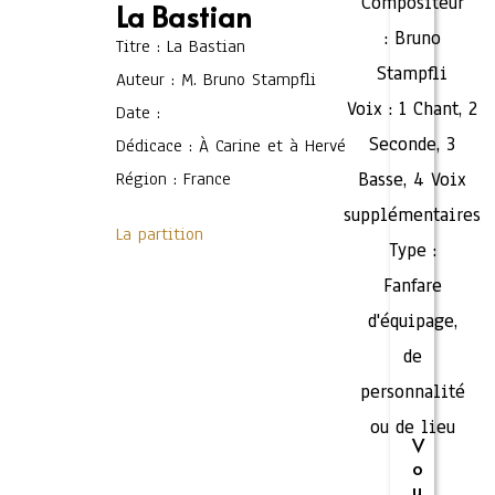
Compositeur
La Bastian
:
Bruno
Titre : La Bastian
Stampfli
Auteur : M. Bruno Stampfli
Voix :
1 Chant
,
2
Date :
Seconde
,
3
Dédicace : À Carine et à Hervé
Région : France
Basse
,
4 Voix
supplémentaires
La partition
Type :
Fanfare
d'équipage,
de
personnalité
ou de lieu
V
o
u