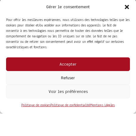
Gérer le consentement
Pour offrir les meilleures expériences, nous utilisons des technologies telles que les
cookies pour stocker et/ou accéder aux informations des appareils. Le fait de
consentir à ces technologies nous permettra de traiter des données telles que le
comportement de navigation ou les ID uniques sur ce site. Le fait de ne pas
consentir ou de retirer son consentement peut avoir un effet négatif sur certaines
caractéristiques et fonctions.
Accepter
ACCÈS RAPIDE
La Trompe
Partenaires
Refuser
La FITF
Adhérer
Actualités
Boutique
Agenda
Espace adhérent
Voir les préférences
LIENS UTILES
Foire aux questions
Conditions Générales de Vente
Politique de cookies
Politique de confidentialité
Mentions Légales
Mentions Légales
Politique de Confidentialité
COPYRIGHT© 2026 - SITE DÉVELOPPÉ PAR
MA SOLOGNE
WEB