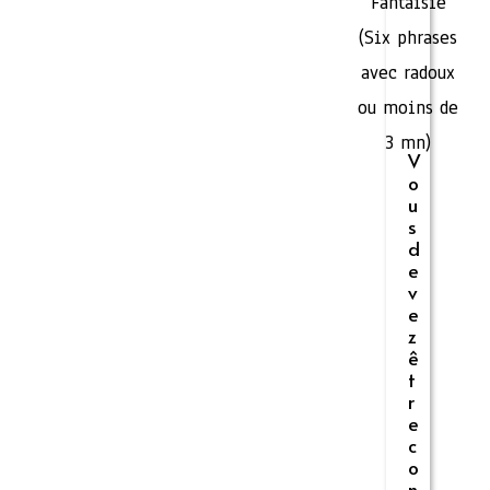
Fantaisie
(Six phrases
avec radoux
ou moins de
3 mn)
V
o
u
s
d
e
v
e
z
ê
t
r
e
c
o
n