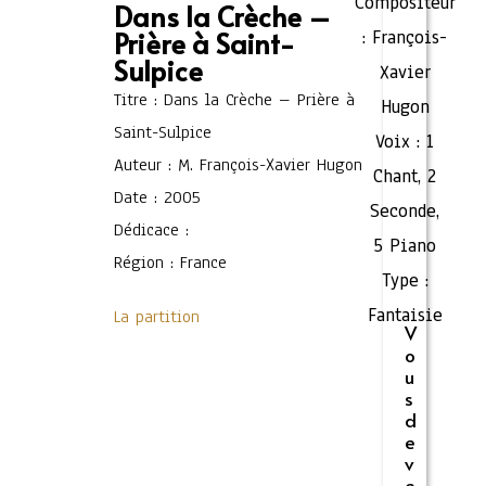
Compositeur
Dans la Crèche –
Prière à Saint-
:
François-
Sulpice
Xavier
Titre : Dans la Crèche – Prière à
Hugon
Saint-Sulpice
Voix :
1
Auteur : M. François-Xavier Hugon
Chant
,
2
Date : 2005
Seconde
,
Dédicace :
5 Piano
Région : France
Type :
Fantaisie
La partition
V
o
u
s
d
e
v
e