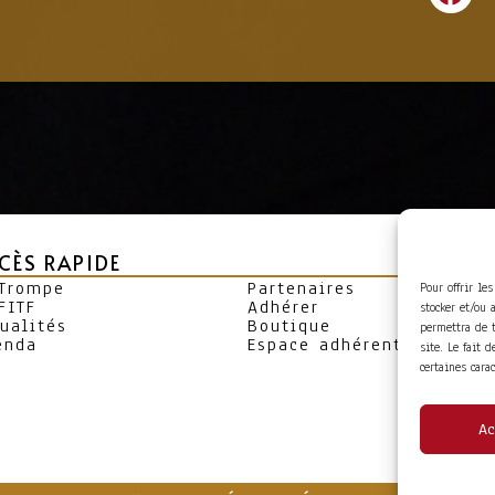
CÈS RAPIDE
 Trompe
Partenaires
Pour offrir le
FITF
Adhérer
stocker et/ou 
ualités
Boutique
permettra de 
enda
Espace adhérent
site. Le fait 
certaines cara
Ac