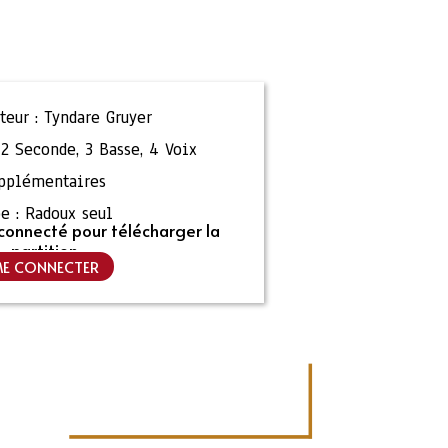
eur :
Tyndare Gruyer
,
2 Seconde
,
3 Basse
,
4 Voix
pplémentaires
e :
Radoux seul
connecté pour télécharger la
partition
E CONNECTER