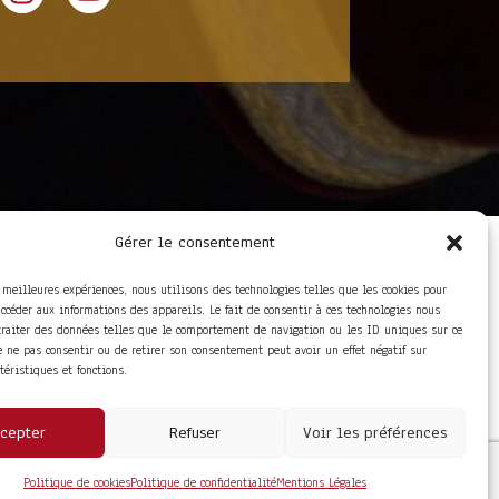
Gérer le consentement
LIENS UTILES
Foire aux questions
s meilleures expériences, nous utilisons des technologies telles que les cookies pour
Conditions Générales de
accéder aux informations des appareils. Le fait de consentir à ces technologies nous
Vente
traiter des données telles que le comportement de navigation ou les ID uniques sur ce
Mentions Légales
de ne pas consentir ou de retirer son consentement peut avoir un effet négatif sur
Politique de
ctéristiques et fonctions.
Confidentialité
cepter
Refuser
Voir les préférences
Politique de cookies
Politique de confidentialité
Mentions Légales