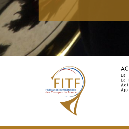
AC
La
La 
Act
Ag