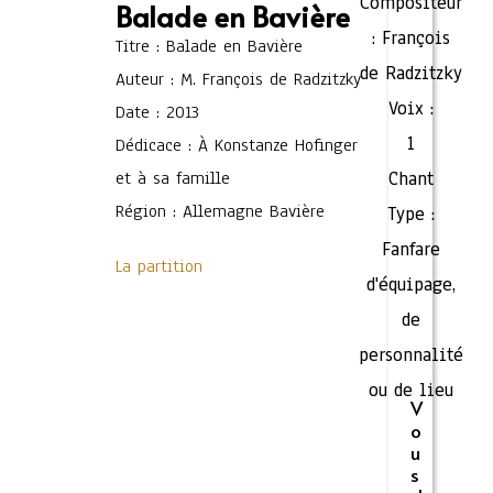
Compositeur
Balade en Bavière
:
François
Titre : Balade en Bavière
de Radzitzky
Auteur : M. François de Radzitzky
Voix :
Date : 2013
1
Dédicace : À Konstanze Hofinger
et à sa famille
Chant
Région : Allemagne Bavière
Type :
Fanfare
La partition
d'équipage,
de
personnalité
ou de lieu
V
o
u
s