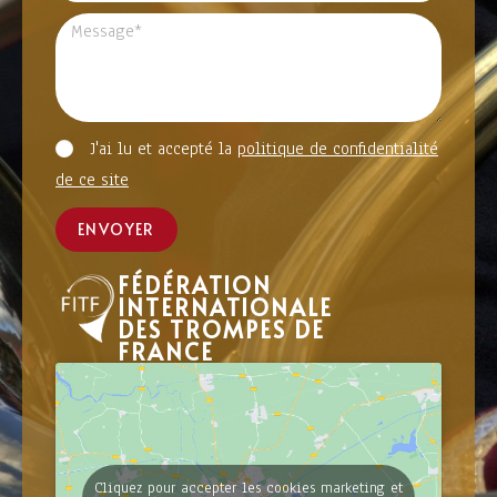
J'ai lu et accepté la
politique de confidentialité
de ce site
ENVOYER
FÉDÉRATION
INTERNATIONALE
DES TROMPES DE
FRANCE
Cliquez pour accepter les cookies marketing et