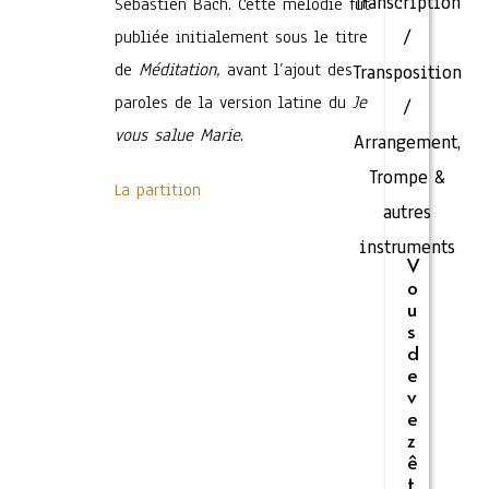
Transcription
Sébastien Bach. Cette mélodie fut
publiée initialement sous le titre
/
de
Méditation,
avant l’ajout des
Transposition
paroles de la version latine du
Je
/
vous salue Marie
.
Arrangement
,
Trompe &
La partition
autres
instruments
V
o
u
s
d
e
v
e
z
ê
t