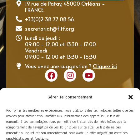
19 rue de Patay, 45000 Orléans -
FRANCE
+33(0)2 38 77 08 56
secretariat@fitf.org
Lundi au jeudi :
09:00 - 12:00 et 13:30 - 17:00
Vendredi :
09:00 - 12:00 et 13:30 - 16:30
Vous avez une suggestion ?
Cliquez ici
Gérer le consentement
Pour offrir les meilleures expériences, nous utilisons des technologies telles que les
cookies pour stocker et/ou accéder aux informations des appareils. Le fait de
consentir à ces technologies nous permettra de traiter des données telles que le
comportement de navigation ou les ID uniques sur ce site. Le fait de ne pas
consentir ou de retirer son consentement peut avoir un effet négatif sur certaines
caractéristiques et fonctions.