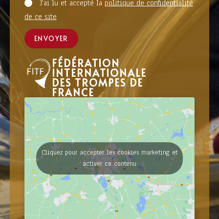
J'ai lu et accepté la
politique de confidentialité
de ce site
ENVOYER
FÉDÉRATION
INTERNATIONALE
DES TROMPES DE
FRANCE
Cliquez pour accepter les cookies marketing et
activer ce contenu