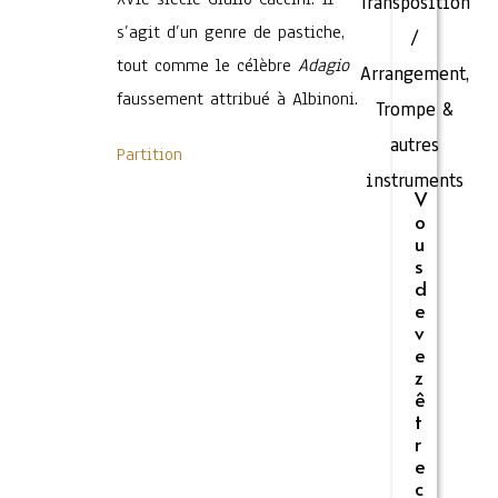
Transposition
s’agit d’un genre de pastiche,
/
tout comme le célèbre
Adagio
Arrangement
,
faussement attribué à Albinoni.
Trompe &
autres
Partition
instruments
V
o
u
s
d
e
v
e
z
ê
t
r
e
c