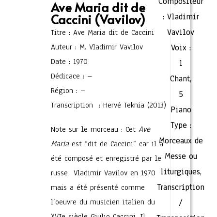
Compositeur
Ave Maria dit de
Caccini (Vavilov)
:
Vladimir
Vavilov
Titre : Ave Maria dit de Caccini
Auteur : M. Vladimir Vavilov
Voix :
Date : 1970
1
Dédicace : –
Chant
,
Région : –
5
Transcription : Hervé Teknia (2013)
Piano
Type :
Note sur le morceau : Cet
Ave
Morceaux de
Maria
est “dit de Caccini” car il a
Messe ou
été composé et enregistré par le
liturgiques
,
russe Vladimir Vavilov en 1970
Transcription
mais a été présenté comme
l’oeuvre du musicien italien du
/
XVIe siècle Giulio Caccini. Il