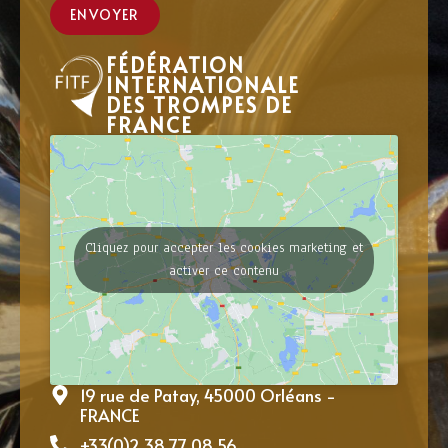
ENVOYER
FÉDÉRATION
INTERNATIONALE
DES TROMPES DE
FRANCE
Cliquez pour accepter les cookies marketing et
activer ce contenu
19 rue de Patay, 45000 Orléans -
FRANCE
+33(0)2 38 77 08 56