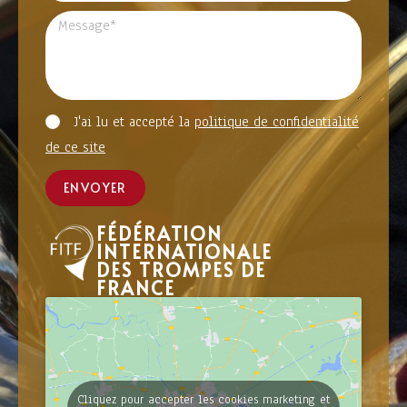
J'ai lu et accepté la
politique de confidentialité
de ce site
ENVOYER
FÉDÉRATION
INTERNATIONALE
DES TROMPES DE
FRANCE
Cliquez pour accepter les cookies marketing et