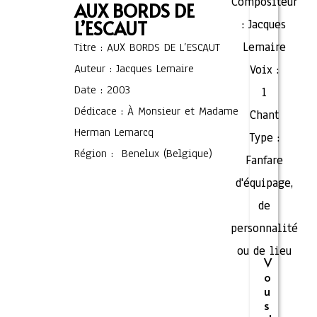
Compositeur
AUX BORDS DE
L’ESCAUT
:
Jacques
Lemaire
Titre : AUX BORDS DE L’ESCAUT
Auteur : Jacques Lemaire
Voix :
Date : 2003
1
Dédicace : À Monsieur et Madame
Chant
Herman Lemarcq
Type :
Région : Benelux (Belgique)
Fanfare
d'équipage,
de
personnalité
ou de lieu
V
o
u
s