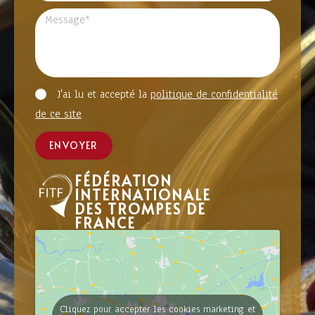
J'ai lu et accepté la
politique de confidentialité
de ce site
ENVOYER
FÉDÉRATION
INTERNATIONALE
DES TROMPES DE
FRANCE
Cliquez pour accepter les cookies marketing et