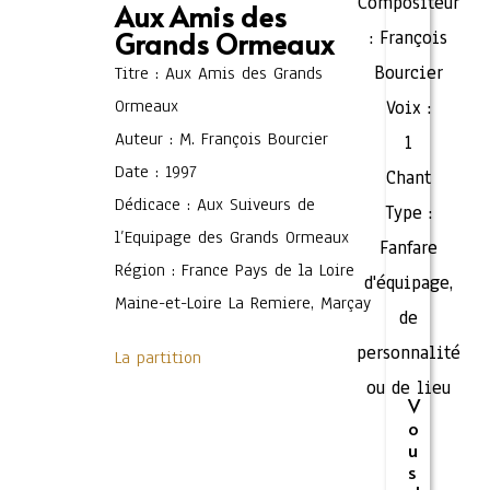
Compositeur
Aux Amis des
Grands Ormeaux
:
François
Bourcier
Titre : Aux Amis des Grands
Ormeaux
Voix :
Auteur : M. François Bourcier
1
Date : 1997
Chant
Dédicace : Aux Suiveurs de
Type :
l’Equipage des Grands Ormeaux
Fanfare
Région : France Pays de la Loire
d'équipage,
Maine-et-Loire La Remiere, Marçay
de
personnalité
La partition
ou de lieu
V
o
u
s