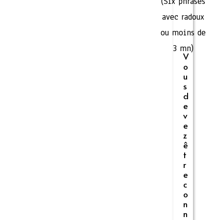
(Six phrases
avec radoux
ou moins de
3 mn)
V
o
u
s
d
e
v
e
z
ê
t
r
e
c
o
n
n