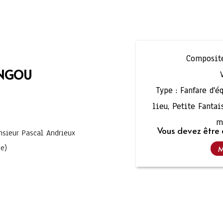
Composite
ANGOU
Type :
Fanfare d'é
lieu
,
Petite Fantai
m
Vous devez être 
sieur Pascal Andrieux
ne)
M