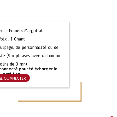
ur :
Francis Margottat
Voix :
1 Chant
quipage, de personnalité ou de
sie (Six phrases avec radoux ou
oins de 3 mn)
connecté pour télécharger la
partition
E CONNECTER