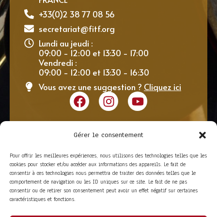
+33(0)2 38 77 08 56
secretariat@fitf.org
Lundi au jeudi :
09:00 - 12:00 et 13:30 - 17:00
Vendredi :
09:00 - 12:00 et 13:30 - 16:30
Vous avez une suggestion ?
Cliquez ici
Gérer le consentement
Pour offrir les meilleures expériences, nous utilisons des technologies telles que les
cookies pour stocker et/ou accéder aux informations des appareils. Le fait de
consentir à ces technologies nous permettra de traiter des données telles que le
comportement de navigation ou les ID uniques sur ce site. Le fait de ne pas
consentir ou de retirer son consentement peut avoir un effet négatif sur certaines
caractéristiques et fonctions.