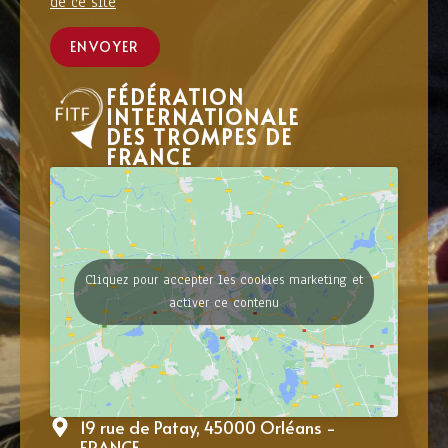
de ce site
ENVOYER
FÉDÉRATION
INTERNATIONALE
DES TROMPES DE
FRANCE
Cliquez pour accepter les cookies marketing et
activer ce contenu
19 rue de Patay, 45000 Orléans -
FRANCE