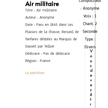
Compositeur
Air militaire
:
Anonyme
Titre : Air militaire
Voix :
1
Auteur : Anonyme
Chant
,
2
Date : Paru en 1845 dans Les
Seconde
Plaisirs de la Chasse, Recueil de
fanfares dédiées au Marquis de
Type :
Dauvet par Tellier
Divers
V
Dédicace : Pas de dédicace
o
u
Région : France
s
d
La partition
e
v
e
z
ê
t
r