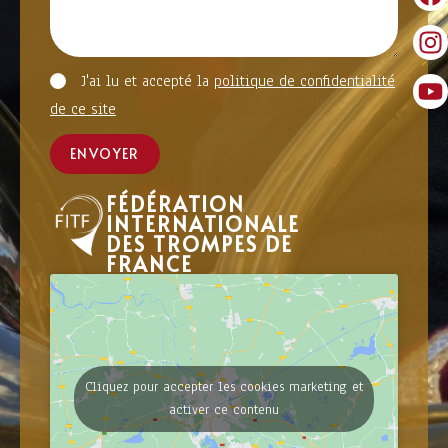
J'ai lu et accepté la
politique de confidentialité
de ce site
ENVOYER
FÉDÉRATION
INTERNATIONALE
DES TROMPES DE
FRANCE
Cliquez pour accepter les cookies marketing et
activer ce contenu