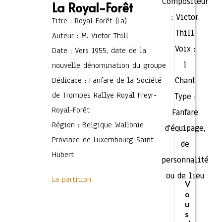
Compositeur
La Royal-Forêt
:
Victor
Titre : Royal-Forêt (La)
Thill
Auteur : M. Victor Thill
Voix :
Date : Vers 1955, date de la
1
nouvelle dénomination du groupe
Dédicace : Fanfare de la Société
Chant
de Trompes Rallye Royal Freyr-
Type :
Royal-Forêt
Fanfare
Région : Belgique Wallonie
d'équipage,
Province de Luxembourg Saint-
de
Hubert
personnalité
ou de lieu
La partition
V
o
u
s