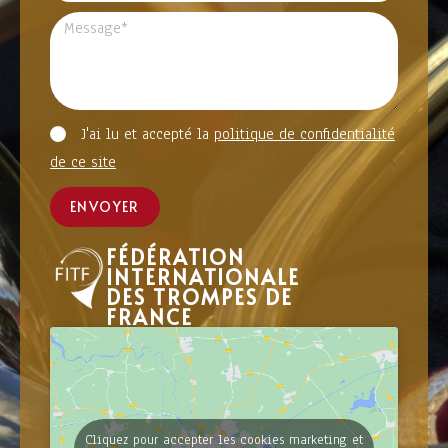
J'ai lu et accepté la
politique de confidentialité
de ce site
ENVOYER
FÉDÉRATION
INTERNATIONALE
DES TROMPES DE
FRANCE
Cliquez pour accepter les cookies marketing et