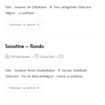
Titre : Souvenir de CuffyAuteur : M. Yves LafargeDate :Dédicace
:Région : La partition
Continuer La Lecture
Sonatine – Rondo
FITF1662akahi7
21/04/2023
Titre : Sonatine Rondo (Oudot)Auteur : M. Sylvain OudotDate
:Dédicace : Pas de dédicaceRégion : France La partition
Continuer La Lecture