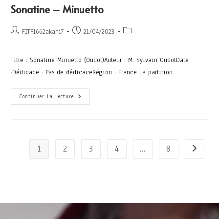
Sonatine – Minuetto
FITF1662akahi7
21/04/2023
Titre : Sonatine Minuetto (Oudot)Auteur : M. Sylvain OudotDate
:Dédicace : Pas de dédicaceRégion : France La partition
Continuer La Lecture
1
2
3
4
…
8