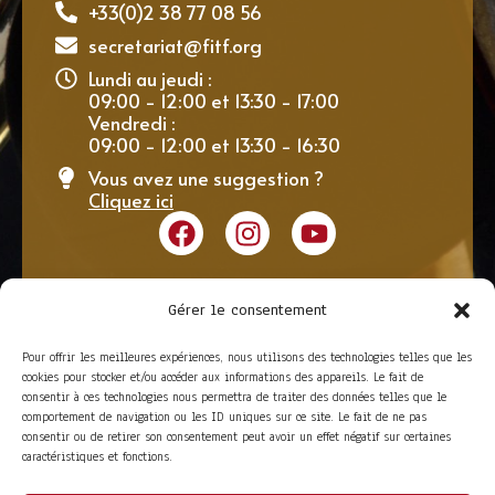
+33(0)2 38 77 08 56
secretariat@fitf.org
Lundi au jeudi :
09:00 - 12:00 et 13:30 - 17:00
Vendredi :
09:00 - 12:00 et 13:30 - 16:30
Vous avez une suggestion ?
Cliquez ici
Gérer le consentement
Pour offrir les meilleures expériences, nous utilisons des technologies telles que les
cookies pour stocker et/ou accéder aux informations des appareils. Le fait de
consentir à ces technologies nous permettra de traiter des données telles que le
comportement de navigation ou les ID uniques sur ce site. Le fait de ne pas
consentir ou de retirer son consentement peut avoir un effet négatif sur certaines
caractéristiques et fonctions.