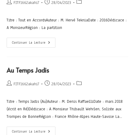
FITF1662akahi7
28/04/2023
Titre : Tout en AccordsAuteur : M. Hervé TekniaDate : 2016Dédicace :
A MonsieurRégion : La partition
Continuer La Lecture
Au Temps Jadis
FITF1662akahi7
28/04/2023
Titre : Temps Jadis (Au)Auteur : M. Denis RaffaelliDate : mars 2018
(écrit en Ré)Dédicace : A Monsieur Thibault Wehrlen, Soliste aux
Trompes de BonneRégion : France Rhône-Alpes Haute-Savoie La…
Continuer La Lecture