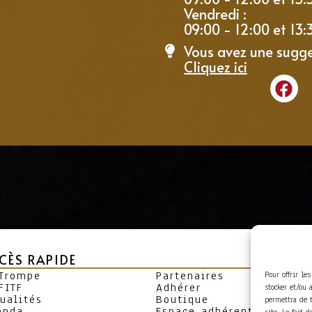
Vendredi :
09:00 - 12:00 et 13:
Vous avez une sugge
Cliquez ici
CÈS RAPIDE
 Trompe
Partenaires
Pour offrir le
FITF
Adhérer
stocker et/ou 
ualités
Boutique
permettra de 
enda
Espace adhérent