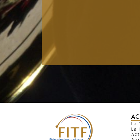
AC
La
La 
Act
Ag