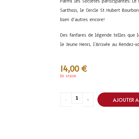
Parmi les Sociétés participantes: Le 
Sarthois, le Cercle St Hubert Bourbo
bien d’autres encore!
Des fanfares de légende telles que l
le Jeune Henri, l’Arrivée au Rendez-v
14,00
€
En stock
AJOUTER A
-
+