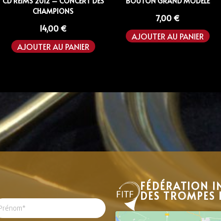
CD REIMS 2012 – CONCERT DES
BOUTON GRAND MODÈLE
CHAMPIONS
7,00
€
14,00
€
AJOUTER AU PANIER
AJOUTER AU PANIER
FÉDÉRATION I
DES TROMPES 