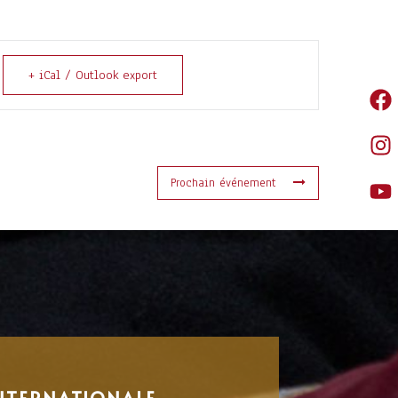
+ iCal / Outlook export
Prochain événement