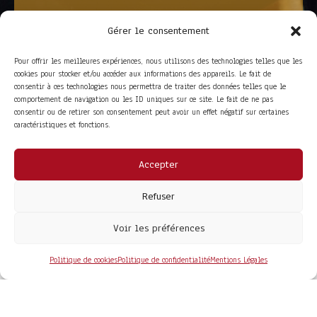
Gérer le consentement
Pour offrir les meilleures expériences, nous utilisons des technologies telles que les
cookies pour stocker et/ou accéder aux informations des appareils. Le fait de
consentir à ces technologies nous permettra de traiter des données telles que le
comportement de navigation ou les ID uniques sur ce site. Le fait de ne pas
consentir ou de retirer son consentement peut avoir un effet négatif sur certaines
caractéristiques et fonctions.
Accepter
ACCÈS RAPIDE
La Trompe
Partenaires
Refuser
La FITF
Adhérer
Actualités
Boutique
Agenda
Espace adhérent
Voir les préférences
LIENS UTILES
Foire aux questions
Conditions Générales de Vente
Politique de cookies
Politique de confidentialité
Mentions Légales
Mentions Légales
Politique de Confidentialité
COPYRIGHT© 2026 - SITE DÉVELOPPÉ PAR
MA SOLOGNE