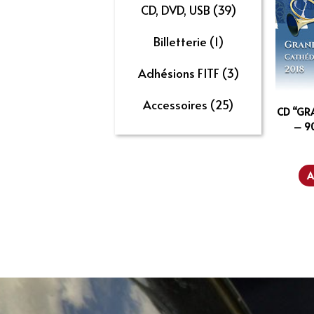
CD, DVD, USB
(39)
Billetterie
(1)
Adhésions FITF
(3)
Accessoires
(25)
CD “GR
– 90
A