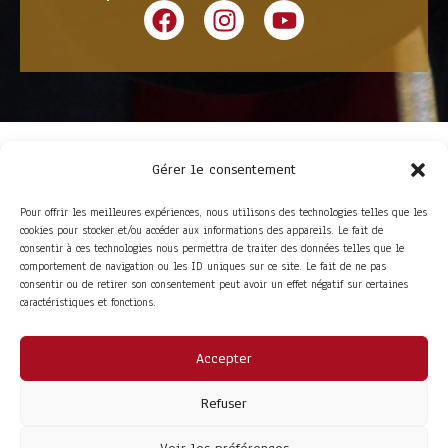
Gérer le consentement
Pour offrir les meilleures expériences, nous utilisons des technologies telles que les
cookies pour stocker et/ou accéder aux informations des appareils. Le fait de
consentir à ces technologies nous permettra de traiter des données telles que le
comportement de navigation ou les ID uniques sur ce site. Le fait de ne pas
consentir ou de retirer son consentement peut avoir un effet négatif sur certaines
ACCÈS RAPIDE
caractéristiques et fonctions.
La Trompe
Partenaires
La FITF
Adhérer
Actualités
Boutique
Agenda
Espace adhérent
Accepter
LIENS UTILES
Foire aux questions
Refuser
Conditions Générales de Vente
Mentions Légales
Politique de Confidentialité